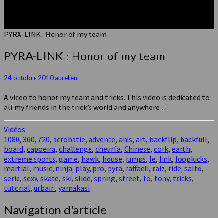
PYRA-LINK : Honor of my team
PYRA-LINK : Honor of my team
24 octobre 2010
aurelien
A video to honor my team and tricks. This video is dedicated to
all my friends in the trick’s world
and anywhere …
Vidéos
1080
,
360
,
720
,
acrobatie
,
advence
,
anis
,
art
,
backflip
,
backfull
,
board
,
capoeira
,
challenge
,
cheurfa
,
Chinese
,
cork
,
earth
,
extreme sports
,
game
,
hawk
,
house
,
jumps
,
le
,
link
,
loopkicks
,
martial
,
music
,
ninja
,
play
,
pro
,
pyra
,
raffaeli
,
raiz
,
ride
,
salto
,
serie
,
sexy
,
skate
,
ski
,
slide
,
spring
,
street
,
to
,
tony
,
tricks
,
tutorial
,
urbain
,
yamakasi
Navigation d'article