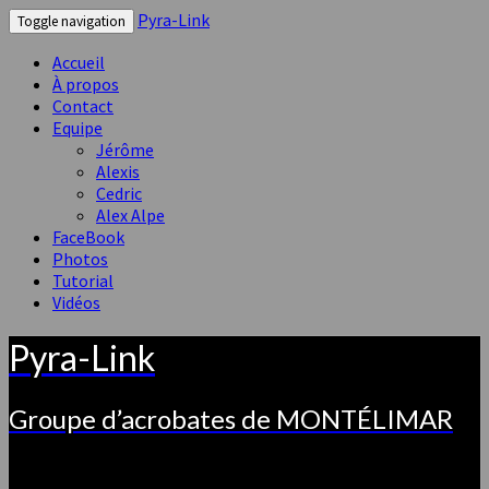
Pyra-Link
Toggle navigation
Accueil
À propos
Contact
Equipe
Jérôme
Alexis
Cedric
Alex Alpe
FaceBook
Photos
Tutorial
Vidéos
Pyra-Link
Groupe d’acrobates de MONTÉLIMAR