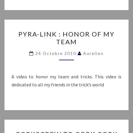
PYRA-
PYRA-LINK : HONOR OF MY
LINK
TEAM
:
HONOR
24 Octobre 2010
Aurelien
OF
MY
TEAM
A video to honor my team and tricks. This video is
dedicated to all my friends in the trick’s world
CORKSCREW