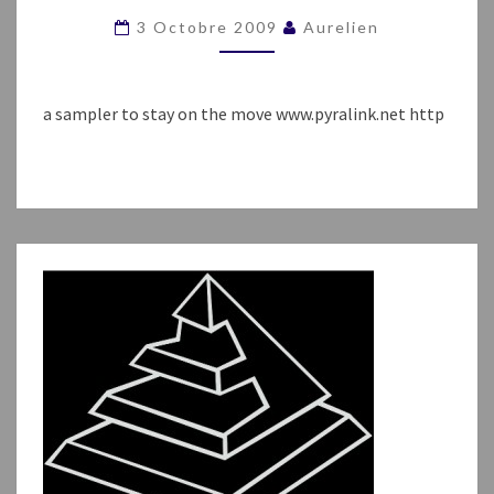
SEPTEMBER
3 Octobre 2009
Aurelien
2009
a sampler to stay on the move www.pyralink.net http