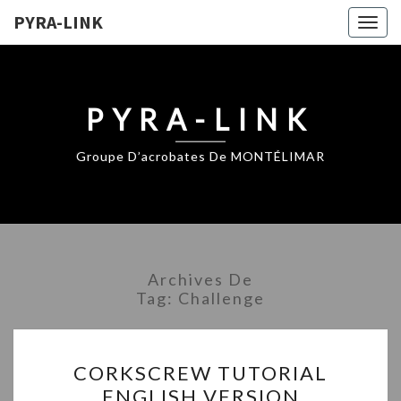
PYRA-LINK
Togg
navig
PYRA-LINK
Groupe D’acrobates De MONTÉLIMAR
Archives De
Tag:
Challenge
CORKSCREW
CORKSCREW TUTORIAL
TUTORIAL
ENGLISH VERSION