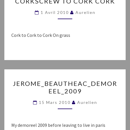
CORKSCREW TO CORK CORK
TO
CORK
1 Avril 2010
Aurelien
CORK
Cork to Cork to Cork On grass
JEROME_BEAUTHEAC_DE
JEROME_BEAUTHEAC_DEMOR
EEL_2009
15 Mars 2010
Aurelien
My demoreel 2009 before leaving to live in paris