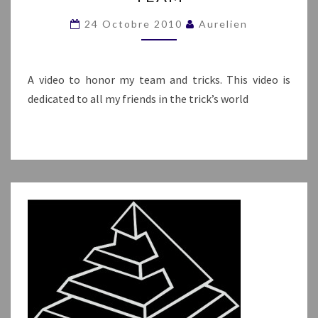
:
HONOR
24 Octobre 2010
Aurelien
OF
MY
TEAM
A video to honor my team and tricks. This video is
dedicated to all my friends in the trick’s world