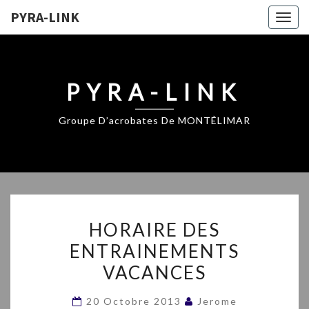
PYRA-LINK
Togg
navig
PYRA-LINK
Groupe D’acrobates De MONTÉLIMAR
HORAIRE
HORAIRE DES
DES
ENTRAINEMENTS
ENTRAINEMENTS
VACANCES
VACANCES
20 Octobre 2013
Jerome