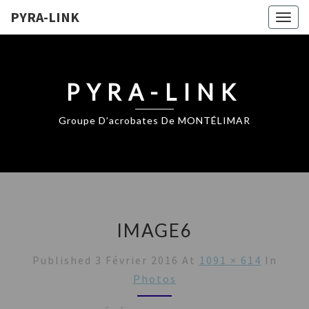
PYRA-LINK
Togg
navig
PYRA-LINK
Groupe D’acrobates De MONTÉLIMAR
IMAGE6
Published
3 Février 2016
At
1091 × 614
In
Photos