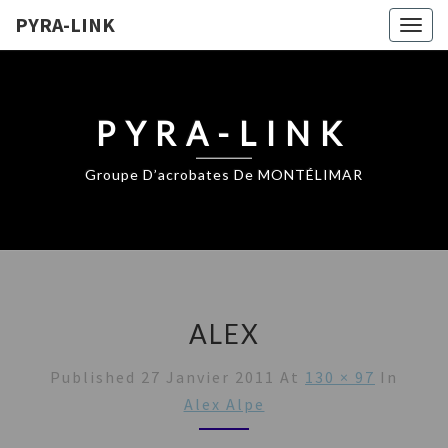
PYRA-LINK
Togg
navig
PYRA-LINK
Groupe D’acrobates De MONTÉLIMAR
ALEX
Published
27 Janvier 2011
At
130 × 97
In
Alex Alpe