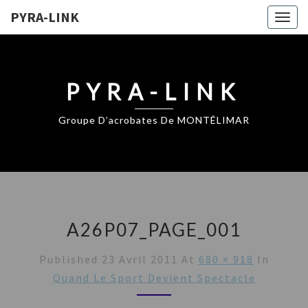
PYRA-LINK
Togg
navig
PYRA-LINK
Groupe D’acrobates De MONTÉLIMAR
A26P07_PAGE_001
Published
23 Avril 2011
At
680 × 918
In
Quand Le Sport Devient Spectacle