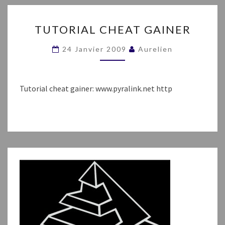
TUTORIAL
TUTORIAL CHEAT GAINER
CHEAT
GAINER
24 Janvier 2009
Aurelien
Tutorial cheat gainer: www.pyralink.net http