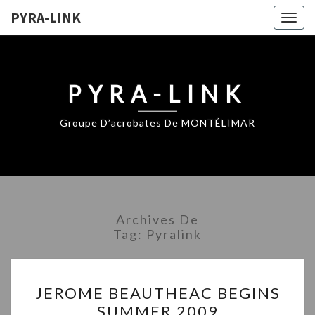
PYRA-LINK
Togg
navig
PYRA-LINK
Groupe D’acrobates De MONTÉLIMAR
Archives De
Tag:
Pyralink
JEROME
JEROME BEAUTHEAC BEGINS
BEAUTHEAC
SUMMER 2009