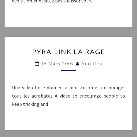
évolution. N’hésitez pas à laisser votre
PYRA-
PYRA-LINK LA RAGE
LINK
LA
15 Mars 2009
Aurelien
RAGE
Une video faite donner la motivation et encourager
tout les acrobates A video to encourage people to
keep tricking and