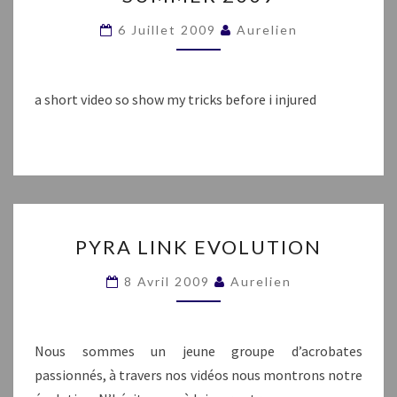
BEGINS
SUMMER
6 Juillet 2009
Aurelien
2009
a short video so show my tricks before i injured
PYRA
PYRA LINK EVOLUTION
LINK
EVOLUTION
8 Avril 2009
Aurelien
Nous sommes un jeune groupe d’acrobates
passionnés, à travers nos vidéos nous montrons notre