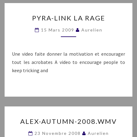
PYRA-
PYRA-LINK LA RAGE
LINK
LA
15 Mars 2009
Aurelien
RAGE
Une video faite donner la motivation et encourager
tout les acrobates A video to encourage people to
keep tricking and
ALEX-
ALEX-AUTUMN-2008.WMV
AUTUMN-
2008.WMV
23 Novembre 2008
Aurelien