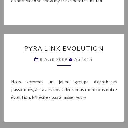
a short video so show my tricks before i injured
PYRA
PYRA LINK EVOLUTION
LINK
EVOLUTION
8 Avril 2009
Aurelien
Nous sommes un jeune groupe d’acrobates
passionnés, à travers nos vidéos nous montrons notre
évolution. N’hésitez pas à laisser votre