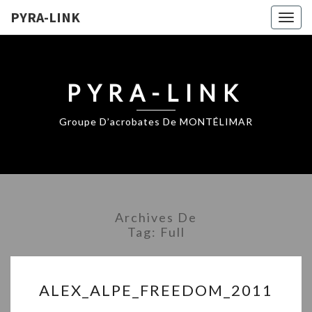
PYRA-LINK
Togg
navig
PYRA-LINK
Groupe D’acrobates De MONTÉLIMAR
Archives De
Tag:
Full
ALEX_ALPE_FREEDOM_20
ALEX_ALPE_FREEDOM_2011