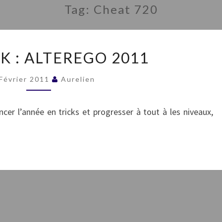
Tag:
Cheat 720
PYRA
K : ALTEREGO 2011
LINK
:
 Février 2011
Aurelien
ALTEREGO
2011
r l’année en tricks et progresser à tout à les niveaux,